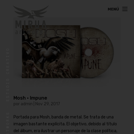
MENÚ
MIRUA ARTWORKS · ESTUDIO CREATIVO
MIRUA ARTWORKS
Ventura Rodríguez, 65 Bajo
31012 Pamplona
T
676 22 78 92
Mosh · Impune
info@miruartworks.com
por
admin
|
Nov 29, 2017
Portada para Mosh, banda de metal. Se trata de una
imagen bastante explícita. El objetivo, debido al título
del álbum, era ilustrar un personaje de la clase política,