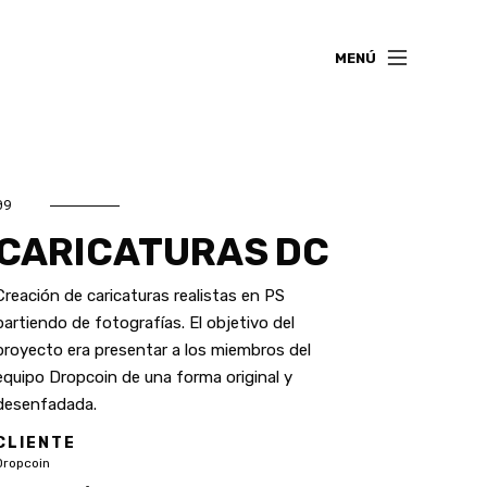
MENÚ
09
CARICATURAS DC
Creación de caricaturas realistas en PS
partiendo de fotografías. El objetivo del
proyecto era presentar a los miembros del
equipo Dropcoin de una forma original y
desenfadada.
CLIENTE
Dropcoin