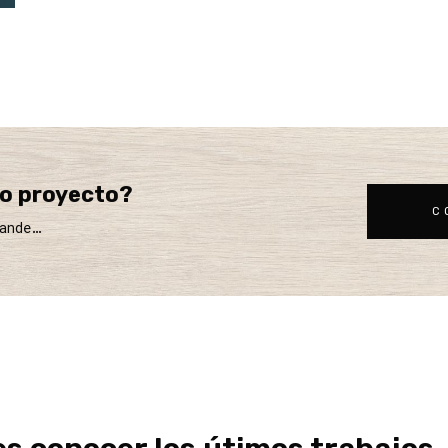
vo proyecto?
C
rande…