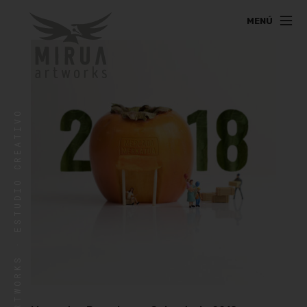
MENÚ
MIRUA ARTWORKS
MIRUA ARTWORKS · ESTUDIO CREATIVO
Ventura Rodríguez, 65 Bajo
31012 Pamplona
T
676 22 78 92
info@miruartworks.com