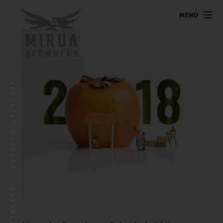
MENÚ
MIRUA ARTWORKS
MIRUA ARTWORKS · ESTUDIO CREATIVO
Ventura Rodríguez, 65 Bajo
31012 Pamplona
T
676 22 78 92
info@miruartworks.com